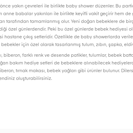
e yakın çevreleri ile birlikte baby shower düzenler. Bu partid
anne babalar yakınları ile birlikte keyifli vakit geçirir hem d
arı tarafından tamamlanmış olur. Yeni doğan bebeklere de birç
iği özel günlerdendir. Peki bu özel günlerde bebek hediyesi ol
 hastane çıkış setleridir. Özellikle de baby showerlarda verileb
 bebekler için özel olarak tasarlanmış tulum, zıbın, şapka, eldi
 biberon, farklı renk ve desende patikler, tulumlar, bebek batt
oğan bakım hediye setleri de bebeklere alınabilecek hediyelerden
iberon, tırnak makası, bebek yağları gibi ürünler bulunur. Dilers
endiniz oluşturabilirsiniz.