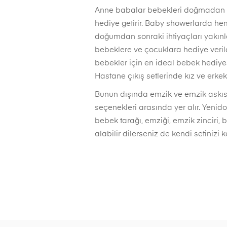
Anne babalar bebekleri doğmadan önc
hediye getirir. Baby showerlarda hem 
doğumdan sonraki ihtiyaçları yakınl
bebeklere ve çocuklara hediye verild
bebekler için en ideal bebek hediyesi
Hastane çıkış setlerinde kız ve erkek
Bunun dışında emzik ve emzik askısı,
seçenekleri arasında yer alır. Yenid
bebek tarağı, emziği, emzik zinciri, b
alabilir dilerseniz de kendi setinizi k